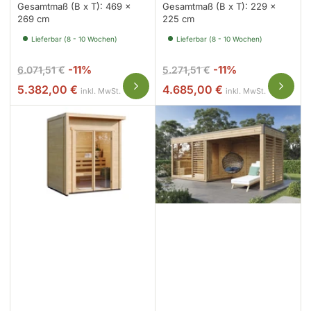
Gesamtmaß (B x T): 469 x
Gesamtmaß (B x T): 229 x
269 cm
225 cm
Lieferbar (8 - 10 Wochen)
Lieferbar (8 - 10 Wochen)
Normaler
Ausverkaufspreis
Normaler
Ausverkaufspr
-11%
-11%
6.071,51 €
5.271,51 €
Preis
Preis
5.382,00 €
4.685,00 €
inkl. MwSt.
inkl. MwSt.