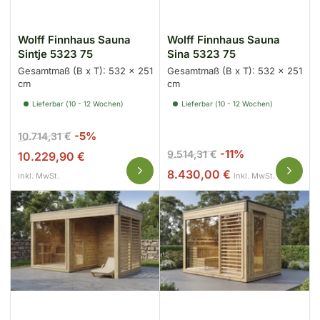
Wolff Finnhaus Sauna
Wolff Finnhaus Sauna
Sintje 5323 75
Sina 5323 75
Gesamtmaß (B x T): 532 x 251
Gesamtmaß (B x T): 532 x 251
cm
cm
Lieferbar (10 - 12 Wochen)
Lieferbar (10 - 12 Wochen)
Normaler
Ausverkaufspreis
-5%
10.714,31 €
Preis
Normaler
Ausverkaufspr
-11%
9.514,31 €
10.229,90 €
Preis
8.430,00 €
inkl. MwSt.
inkl. MwSt.