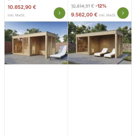
Preis
Normaler
Ausverkaufsp
-12%
10.814,31 €
10.652,90 €
Preis
9.562,00 €
inkl. MwSt.
inkl. MwSt.