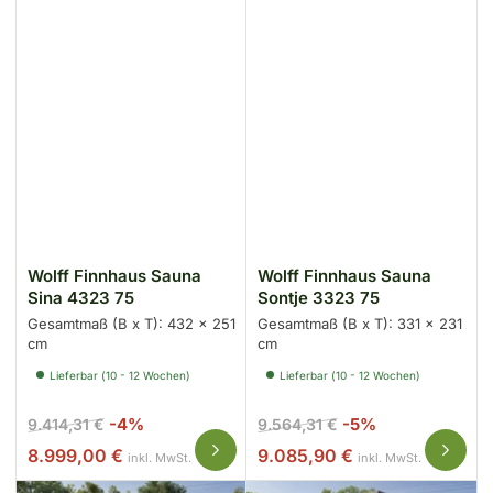
Wolff Finnhaus Sauna
Wolff Finnhaus Sauna
Sina 4323 75
Sontje 3323 75
Gesamtmaß (B x T): 432 x 251
Gesamtmaß (B x T): 331 x 231
cm
cm
Lieferbar (10 - 12 Wochen)
Lieferbar (10 - 12 Wochen)
Normaler
Ausverkaufspreis
Normaler
Ausverkaufspr
-4%
-5%
9.414,31 €
9.564,31 €
Preis
Preis
8.999,00 €
9.085,90 €
inkl. MwSt.
inkl. MwSt.