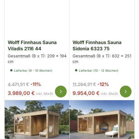
Wolff Finnhaus Sauna
Wolff Finnhaus Sauna
Viladis 2116 44
Sidonia 6323 75
Gesamtmaß (B x T): 209 x 194
Gesamtmaß (B x T): 632 x 251
cm
cm
Lieferbar (8 - 10 Wochen)
Lieferbar (10 - 12 Wochen)
Normaler
Ausverkaufspreis
Normaler
Ausverkaufsp
-11%
-12%
4.471,51 €
11.264,31 €
Preis
Preis
3.989,00 €
9.954,00 €
inkl. MwSt.
inkl. MwSt.