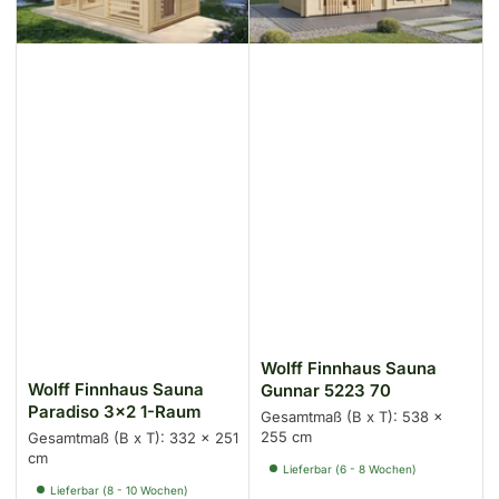
n
n
a
c
h
:
Wolff Finnhaus Sauna
Wolff Finnhaus Sauna
Gunnar 5223 70
Paradiso 3x2 1-Raum
Gesamtmaß (B x T): 538 x
255 cm
Gesamtmaß (B x T): 332 x 251
cm
Lieferbar (6 - 8 Wochen)
Lieferbar (8 - 10 Wochen)