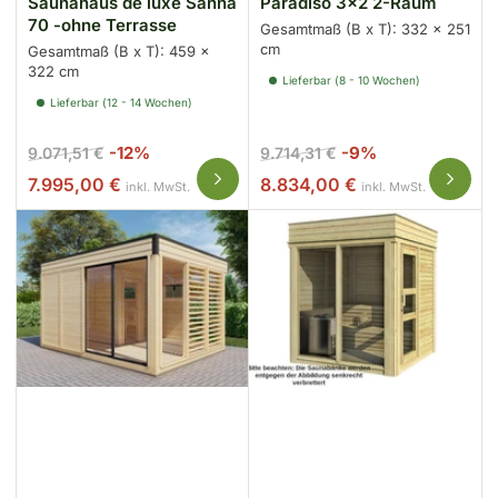
Saunahaus de luxe Sanna
Paradiso 3x2 2-Raum
70 -ohne Terrasse
Gesamtmaß (B x T): 332 x 251
cm
Gesamtmaß (B x T): 459 x
322 cm
Lieferbar (8 - 10 Wochen)
Lieferbar (12 - 14 Wochen)
Normaler
Ausverkaufspreis
Normaler
Ausverkaufspr
-12%
-9%
9.071,51 €
9.714,31 €
Preis
Preis
7.995,00 €
8.834,00 €
inkl. MwSt.
inkl. MwSt.