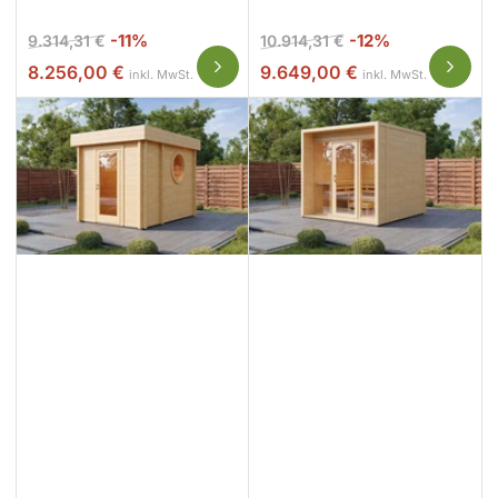
Normaler
Ausverkaufspreis
Normaler
Ausverkaufsp
-11%
-12%
9.314,31 €
10.914,31 €
Preis
Preis
8.256,00 €
9.649,00 €
inkl. MwSt.
inkl. MwSt.