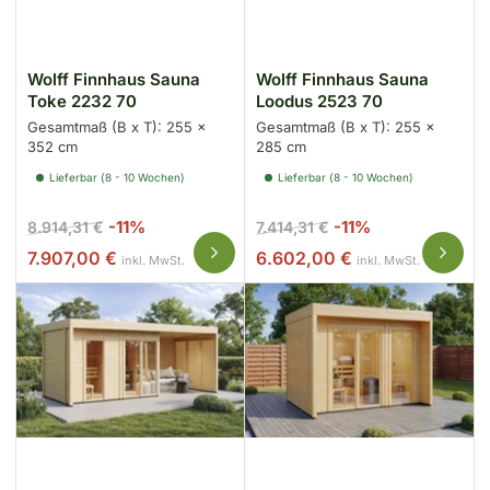
Wolff Finnhaus Sauna
Wolff Finnhaus Sauna
Toke 2232 70
Loodus 2523 70
Gesamtmaß (B x T): 255 x
Gesamtmaß (B x T): 255 x
352 cm
285 cm
Lieferbar (8 - 10 Wochen)
Lieferbar (8 - 10 Wochen)
Normaler
Ausverkaufspreis
Normaler
Ausverkaufspr
-11%
-11%
8.914,31 €
7.414,31 €
Preis
Preis
7.907,00 €
6.602,00 €
inkl. MwSt.
inkl. MwSt.