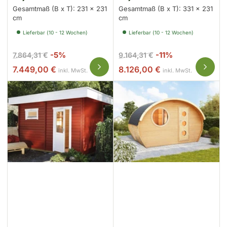
Gesamtmaß (B x T): 231 x 231
Gesamtmaß (B x T): 331 x 231
cm
cm
Lieferbar (10 - 12 Wochen)
Lieferbar (10 - 12 Wochen)
Normaler
Ausverkaufspreis
Normaler
Ausverkaufspr
-5%
-11%
7.864,31 €
9.164,31 €
Preis
Preis
7.449,00 €
8.126,00 €
inkl. MwSt.
inkl. MwSt.