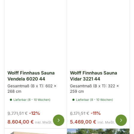
Wolff Finnhaus Sauna
Wolff Finnhaus Sauna
Vendela 6020 44
Vidar 3221 44
Gesamtmaß (B x T): 602 x
Gesamtmaß (B x T): 322 x
268 cm
259 cm
Lieferbar (8 - 10 Wochen)
Lieferbar (8 - 10 Wochen)
Normaler
Ausverkaufspreis
Normaler
Ausverkaufspr
-12%
-11%
9.771,51 €
6.171,51 €
Preis
Preis
8.604,00 €
5.469,00 €
inkl. MwSt.
inkl. MwSt.