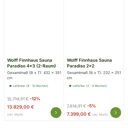
Wolff Finnhaus Sauna
Wolff Finnhaus Sauna
Paradiso 4x3 (2-Raum)
Paradiso 2x2
Gesamtmaß (B x T): 432 x 351
Gesamtmaß (B x T): 232 x 251
cm
cm
Lieferbar (8 - 10 Wochen)
Lieferbar (3 - 4 Wochen)
Normaler
Ausverkaufspreis
-12%
15.714,31 €
Preis
Normaler
Ausverkaufspre
-5%
7.814,31 €
13.829,00 €
Preis
7.399,00 €
inkl. MwSt.
inkl. MwSt.