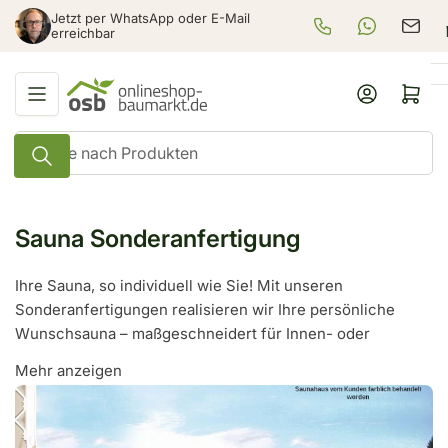
Zum
Jetzt per WhatsApp oder E-Mail
+49 625 3979 920
WhatsApp-Be
verka
Inhalt
erreichbar
springen
Anmelden
Mini-Warenkorb öf
Suche
nach
Produkten
Sauna Sonderanfertigung
Ihre Sauna, so individuell wie Sie! Mit unseren
Sonderanfertigungen realisieren wir Ihre persönliche
Wunschsauna – maßgeschneidert für Innen- oder
Außenbereiche. Ob spezielle Maße, niedrige
Mehr anzeigen
Deckenhöhen oder besondere Ausstattung wie
Glaselemente oder individuelle Liegenanordnung: Wir
passen Design und Funktion exakt an Ihre Vorstellungen