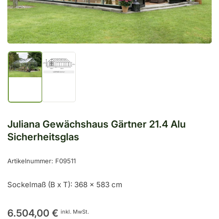
öffnen
Bild
Bild
in
in
Galerieansicht
Galerieansicht
1
2
laden
laden
Juliana Gewächshaus Gärtner 21.4 Alu
Sicherheitsglas
Artikelnummer:
F09511
Sockelmaß (B x T): 368 x 583 cm
Normaler
6.504,00 €
inkl. MwSt.