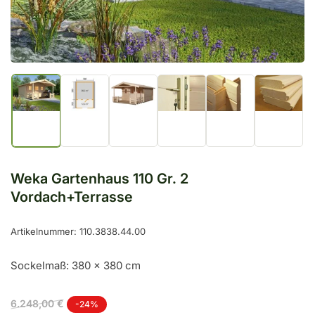
öffnen
Bild
Bild
Bild
Bild
Bild
Bild
in
in
in
in
in
in
Galerieansicht
Galerieansicht
Galerieansicht
Galerieansicht
Galerieansicht
Galeriea
1
2
3
4
5
6
laden
laden
laden
laden
laden
laden
Weka Gartenhaus 110 Gr. 2
Vordach+Terrasse
Artikelnummer:
110.3838.44.00
Sockelmaß: 380 x 380 cm
Normaler
Ausverkaufspreis
6.248,00 €
-24%